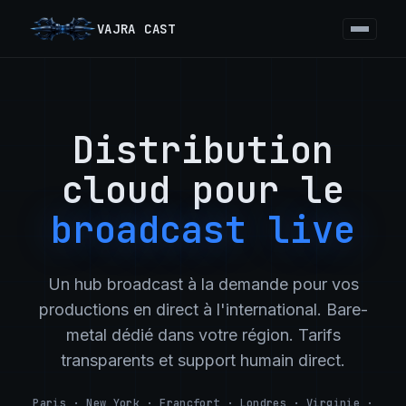
VAJRA CAST
Recherche
Accueil
Distribution
Failover
cloud pour le
Fonctionnalités
broadcast live
Protocoles
SOLUTIONS
Passerelle SRT
Un hub broadcast à la demande pour vos
Failover Vidéo
productions en direct à l'international. Bare-
Routage de Flux
metal dédié dans votre région. Tarifs
Logiciel Broadcast
transparents et support humain direct.
Guides
Paris · New York · Francfort · Londres · Virginie ·