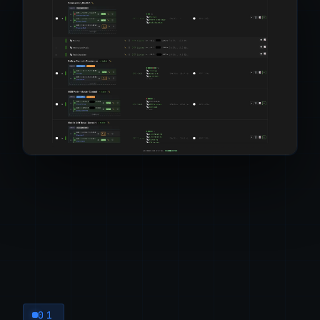
SRT ×N
SRTLA
RIST
RTMP
HTTP/TS
UDP
HLS
NDI
ST 2110
01