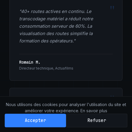
"40+ routes actives en continu. Le
transcodage matériel a réduit notre
consommation serveur de 60%. La
visualisation des routes simplifie la
formation des opérateurs."
Romain M.
Directeur technique, Actuafilms
"Contribution live entre l'Amérique du Nord,
Nous utilisons des cookies pour analyser l'utilisation du site et
l'Europe et l'Asie. Le failover multi-entrées a
améliorer votre expérience.
En savoir plus
sécurisé plusieurs diffusions critiques."
Accepter
Refuser