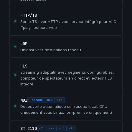
HTTP/TS
Sortie TS over HTTP avec serveur intégré pour VLC,
ffplay, lecteurs web
UDP
Unicast vers destinations réseau
HLS
Streaming adaptatif avec segments configurables,
compteur de spectateurs en direct et lecteur HLS
intégré
NDI
SpeedHQ
HX2
HX3
Découverte automatique sur réseau local. CPU
uniquement sous Linux. (on-premise uniquement)
ST 2110
-20
-22
-30
-40