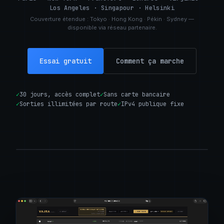
Tarifs
Los Angeles · Singapour · Helsinki
Couverture étendue : Tokyo · Hong Kong · Pékin · Sydney —
EN
FR
disponible via réseau partenaire.
Essai Gratuit
Essai gratuit
Comment ça marche
✓
30 jours, accès complet
✓
Sans carte bancaire
✓
Sorties illimitées par route
✓
IPv4 publique fixe
SRT
SRTLA
RIST
RTMP
RTSP
HLS
HTTP
UDP
VAJRA
CORE